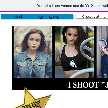
Deze site is ontworpen met de
.com
web
Check out my 
Facebook Photography Page
HOBBY P