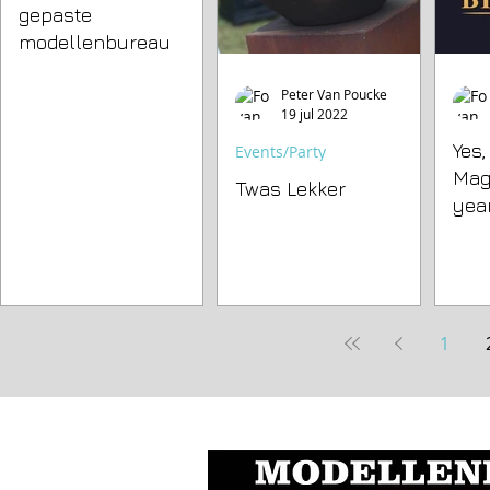
gepaste
modellenbureau
Peter Van Poucke
19 jul 2022
Yes
Events/Party
Mag
Twas Lekker
year
1