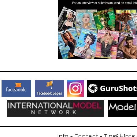
Info
-
Contact
-
Tips&Hints