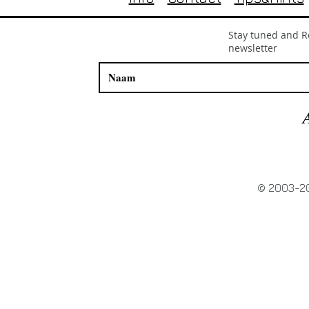
Stay tuned and Re
newsletter
© 2003-20