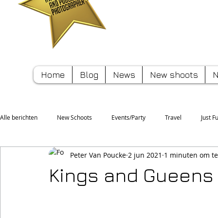
Pete
Home
Blog
News
New shoots
N
Alle berichten
New Schoots
Events/Party
Travel
Just F
Peter Van Poucke
2 jun 2021
1 minuten om te
Sport
Tips/Hints
Kings and Gueens